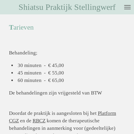
Shiatsu Praktijk Stellingwerf
Ga
direct
naar
T
arieven
de
hoofdinhoud
Behandeling;
30 minuten - € 45,00
45 minuten - € 55,00
60 minuten - € 65,00
De behandelingen zijn vrijgesteld van BTW
Doordat de praktijk is aangesloten bij het
Platform
CGZ
en de
RBCZ
komen de therapeutische
behandelingen in aanmerking voor (gedeeltelijke)