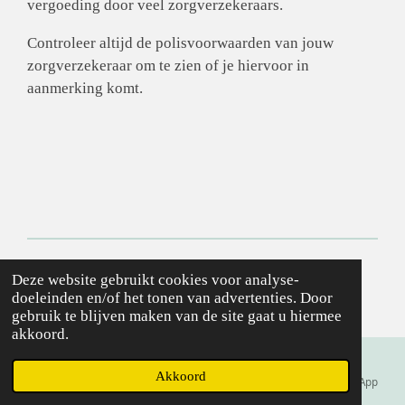
vergoeding door veel zorgverzekeraars.
Controleer altijd de polisvoorwaarden van jouw
zorgverzekeraar om te zien of je hiervoor in
aanmerking komt.
©
Deze website gebruikt cookies voor analyse-
2022 Shiatsu Praktijk
Stellingwerf
doeleinden en/of het tonen van advertenties. Door
Powered by
JouwWeb
gebruik te blijven maken van de site gaat u hiermee
akkoord.
Akkoord
E-mailadres
Telefoonnummer
Kaart
WhatsApp